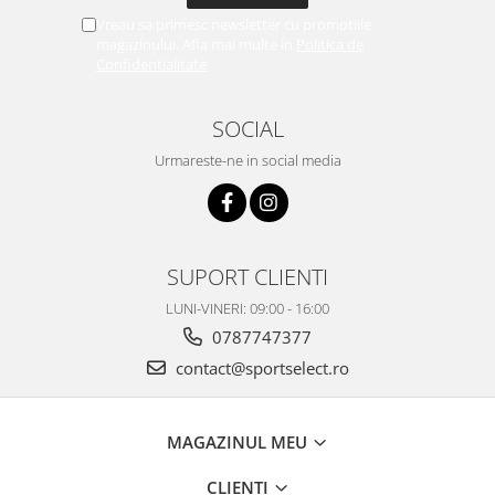
Vreau sa primesc newsletter cu promotiile
magazinului. Afla mai multe in
Politica de
Confidentialitate
SOCIAL
Urmareste-ne in social media
SUPORT CLIENTI
LUNI-VINERI: 09:00 - 16:00
0787747377
contact@sportselect.ro
MAGAZINUL MEU
CLIENTI