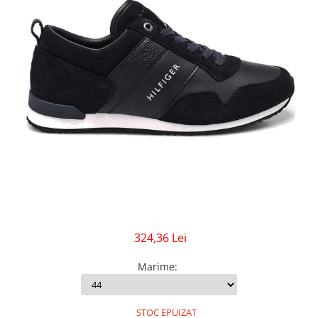
GECI
JORDAN SPIZIKE
MAIOU
NEW BALANCE
9060
327
530
PUMA
324,36 Lei
Marime
:
STOC EPUIZAT