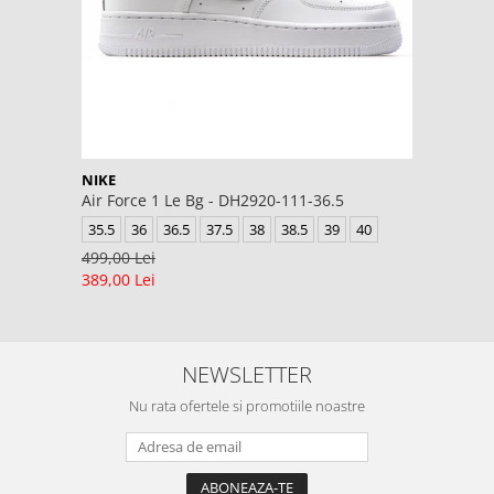
NIKE
Air Force 1 Le Bg - DH2920-111-36.5
35.5
36
36.5
37.5
38
38.5
39
40
499,00 Lei
389,00 Lei
NEWSLETTER
Nu rata ofertele si promotiile noastre