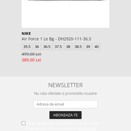
NIKE
Air Force 1 Le Bg - DH2920-111-36.5
35.5
36
36.5
37.5
38
38.5
39
40
499,00 Lei
389,00 Lei
NEWSLETTER
Nu rata ofertele si promotiile noastre
Vreau sa primesc newsletter cu promotiile
magazinului. Afla mai multe in
Politica de