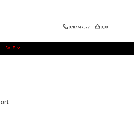
0787747377
0,00
SALE
ort