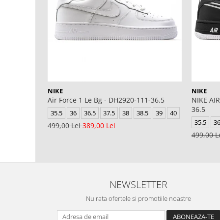
NIKE
NIKE
Air Force 1 Le Bg - DH2920-111-36.5
NIKE AIR
36.5
35.5
36
36.5
37.5
38
38.5
39
40
35.5
3
499,00 Lei
389,00 Lei
499,00 L
NEWSLETTER
Nu rata ofertele si promotiile noastre