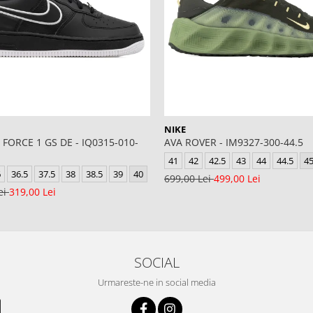
NIKE
 FORCE 1 GS DE - IQ0315-010-
AVA ROVER - IM9327-300-44.5
41
42
42.5
43
44
44.5
4
6
36.5
37.5
38
38.5
39
40
699,00 Lei
499,00 Lei
ei
319,00 Lei
SOCIAL
Urmareste-ne in social media