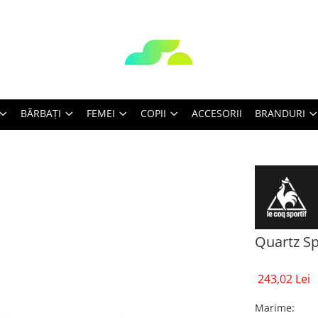
BĂRBAŢI
FEMEI
COPII
ACCESORII
BRANDURI
Quartz Sp
243,02 Lei
Marime
: