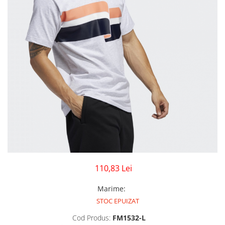
GECI
JORDAN SPIZIKE
MAIOU
NEW BALANCE
9060
327
530
PUMA
110,83 Lei
Marime
:
STOC EPUIZAT
Cod Produs:
FM1532-L