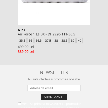
NIKE
Air Force 1 Le Bg - DH2920-111-36.5
35.5
36
36.5
37.5
38
38.5
39
40
499,00 Lei
389,00 Lei
NEWSLETTER
Nu rata ofertele si promotiile noastre
Vreau sa primesc newsletter cu promotiile