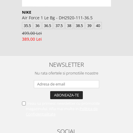
NIKE
Air Force 1 Le Bg - DH2920-111-36.5
35.5
36
36.5
37.5
38
38.5
39
40
499,00 Lei
389,00 Lei
NEWSLETTER
Nu rata ofertele si promotiile noastre
Vreau sa primesc newsletter cu promotiile
magazinului. Afla mai multe in
Politica de
Confidentialitate
SOCIAL