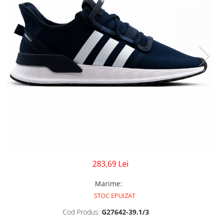
GECI
JORDAN SPIZIKE
MAIOU
NEW BALANCE
9060
327
530
PUMA
283,69 Lei
Marime
:
STOC EPUIZAT
Cod Produs:
G27642-39.1/3