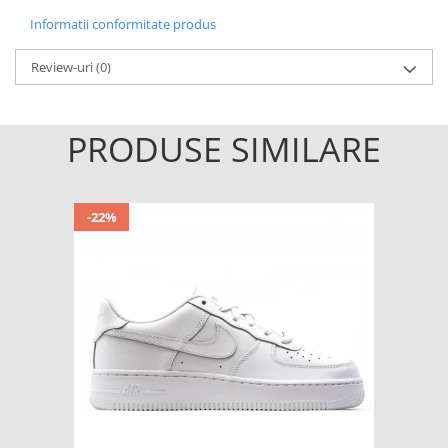
Informatii conformitate produs
Review-uri
(0)
PRODUSE SIMILARE
-22%