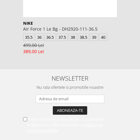
NIKE
Air Force 1 Le Bg - DH2920-111-36.5
35.5
36
36.5
37.5
38
38.5
39
40
499,00 Lei
389,00 Lei
NEWSLETTER
Nu rata ofertele si promotiile noastre
Vreau sa primesc newsletter cu promotiile
magazinului. Afla mai multe in
Politica de
Confidentialitate