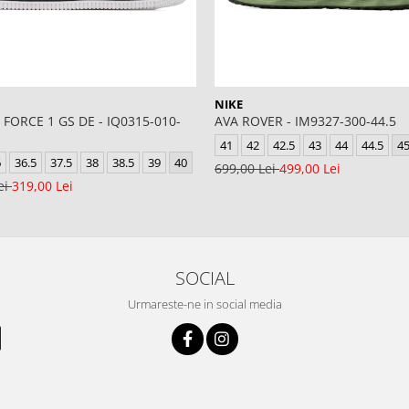
NIKE
 FORCE 1 GS DE - IQ0315-010-
AVA ROVER - IM9327-300-44.5
41
42
42.5
43
44
44.5
4
6
36.5
37.5
38
38.5
39
40
699,00 Lei
499,00 Lei
ei
319,00 Lei
SOCIAL
Urmareste-ne in social media