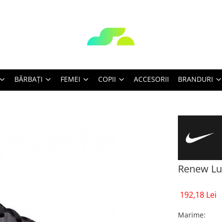
BĂRBAŢI
FEMEI
COPII
ACCESORII
BRANDURI
Renew Luc
192,18 Lei
Marime
: