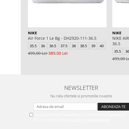
NIKE
NIKE
Air Force 1 Le Bg - DH2920-111-36.5
NIKE AIR
36.5
35.5
36
36.5
37.5
38
38.5
39
40
35.5
3
499,00 Lei
389,00 Lei
499,00 L
NEWSLETTER
Nu rata ofertele si promotiile noastre
Vreau sa primesc newsletter cu promotiile magazinului.
Afla mai multe in
Politica de Confidentialitate