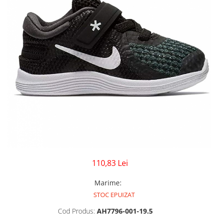
GECI
JORDAN SPIZIKE
MAIOU
NEW BALANCE
9060
327
530
PUMA
110,83 Lei
Marime
:
STOC EPUIZAT
Cod Produs:
AH7796-001-19.5