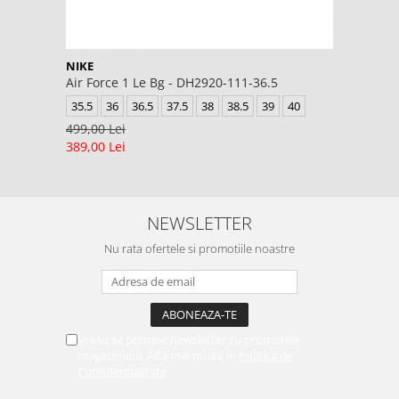
NIKE
Air Force 1 Le Bg - DH2920-111-36.5
35.5
36
36.5
37.5
38
38.5
39
40
499,00 Lei
389,00 Lei
NEWSLETTER
Nu rata ofertele si promotiile noastre
Vreau sa primesc newsletter cu promotiile
magazinului. Afla mai multe in
Politica de
Confidentialitate