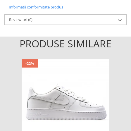
Informatii conformitate produs
Review-uri
(0)
PRODUSE SIMILARE
-22%