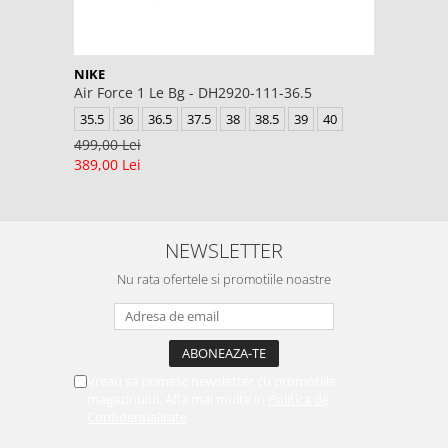
NIKE
Air Force 1 Le Bg - DH2920-111-36.5
35.5
36
36.5
37.5
38
38.5
39
40
499,00 Lei
389,00 Lei
NEWSLETTER
Nu rata ofertele si promotiile noastre
Vreau sa primesc newsletter cu promotiile
magazinului. Afla mai multe in
Politica de
Confidentialitate