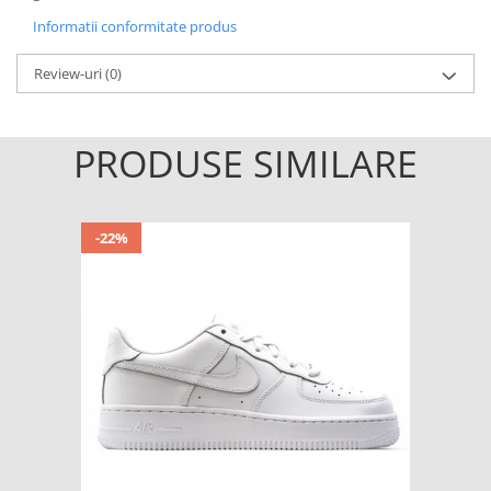
Informatii conformitate produs
Review-uri
(0)
PRODUSE SIMILARE
-22%