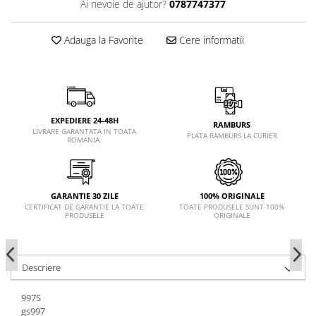
Ai nevoie de ajutor?
0787747377
Adauga la Favorite
Cere informatii
EXPEDIERE 24-48H
RAMBURS
LIVRARE GARANTATA IN TOATA
PLATA RAMBURS LA CURIER
ROMANIA.
GARANTIE 30 ZILE
100% ORIGINALE
CERTIFICAT DE GARANTIE LA TOATE
TOATE PRODUSELE SUNT 100%
PRODUSELE
ORIGINALE
Descriere
997S
gs997