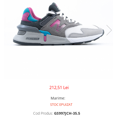
GECI
JORDAN SPIZIKE
MAIOU
NEW BALANCE
9060
327
530
PUMA
212,51 Lei
Marime
:
STOC EPUIZAT
Cod Produs:
GS997JCH-35.5