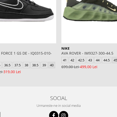
NIKE
 FORCE 1 GS DE - IQ0315-010-
AVA ROVER - IM9327-300-44.5
41
42
42.5
43
44
44.5
4
6
36.5
37.5
38
38.5
39
40
699,00 Lei
499,00 Lei
ei
319,00 Lei
SOCIAL
Urmareste-ne in social media