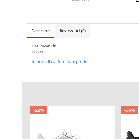
Descriere
Review-uri
(0)
Lite Racer Cln K
EG5817
Informatii conformitate produs
-22%
-36%