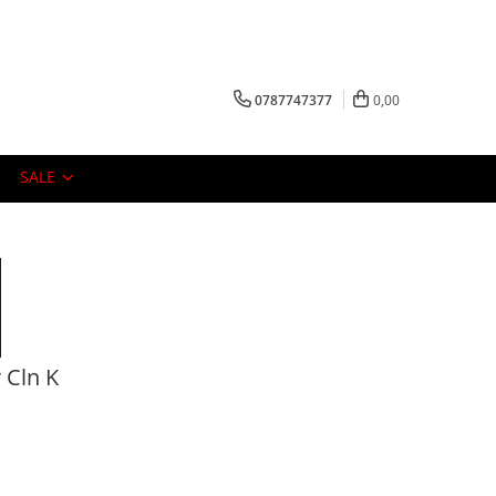
0787747377
0,00
SALE
 Cln K