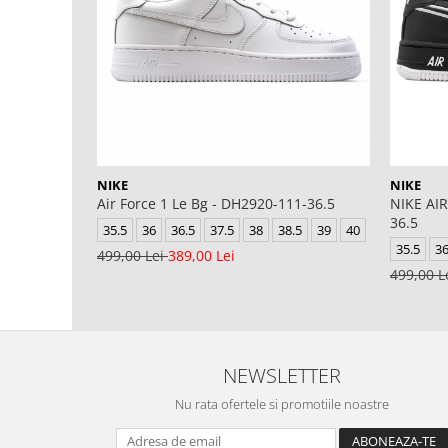
NIKE
NIKE
Air Force 1 Le Bg - DH2920-111-36.5
NIKE AIR
36.5
35.5
36
36.5
37.5
38
38.5
39
40
35.5
3
499,00 Lei
389,00 Lei
499,00 L
NEWSLETTER
Nu rata ofertele si promotiile noastre