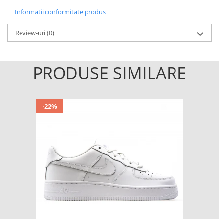
Informatii conformitate produs
Review-uri
(0)
PRODUSE SIMILARE
-22%