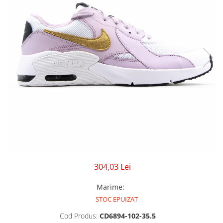
GECI
JORDAN SPIZIKE
MAIOU
NEW BALANCE
9060
327
530
PUMA
304,03 Lei
Marime
:
STOC EPUIZAT
Cod Produs:
CD6894-102-35.5