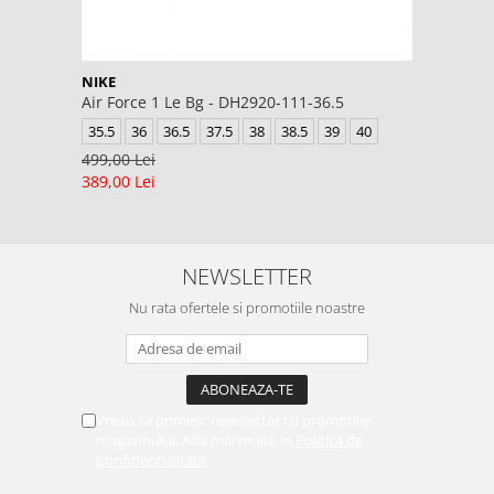
NIKE
Air Force 1 Le Bg - DH2920-111-36.5
35.5
36
36.5
37.5
38
38.5
39
40
499,00 Lei
389,00 Lei
NEWSLETTER
Nu rata ofertele si promotiile noastre
Vreau sa primesc newsletter cu promotiile
magazinului. Afla mai multe in
Politica de
Confidentialitate