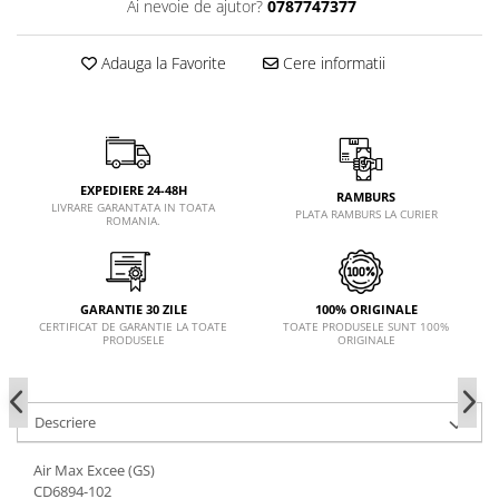
Ai nevoie de ajutor?
0787747377
Adauga la Favorite
Cere informatii
EXPEDIERE 24-48H
RAMBURS
LIVRARE GARANTATA IN TOATA
PLATA RAMBURS LA CURIER
ROMANIA.
GARANTIE 30 ZILE
100% ORIGINALE
CERTIFICAT DE GARANTIE LA TOATE
TOATE PRODUSELE SUNT 100%
PRODUSELE
ORIGINALE
Descriere
Air Max Excee (GS)
CD6894-102