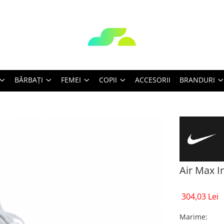
BĂRBAŢI
FEMEI
COPII
ACCESORII
BRANDURI
Air Max In
304,03 Lei
Marime
: