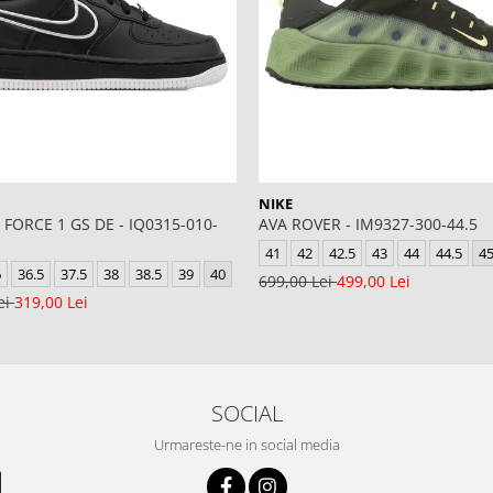
NIKE
 FORCE 1 GS DE - IQ0315-010-
AVA ROVER - IM9327-300-44.5
41
42
42.5
43
44
44.5
4
6
36.5
37.5
38
38.5
39
40
699,00 Lei
499,00 Lei
ei
319,00 Lei
SOCIAL
Urmareste-ne in social media