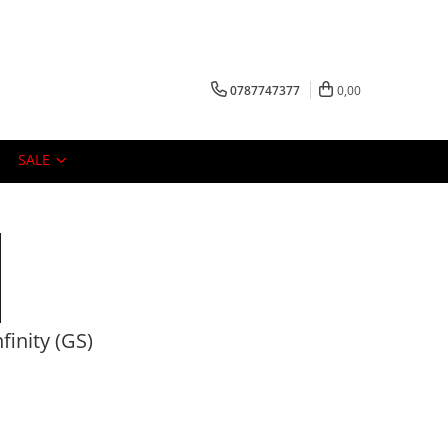
0787747377
0,00
SALE
finity (GS)