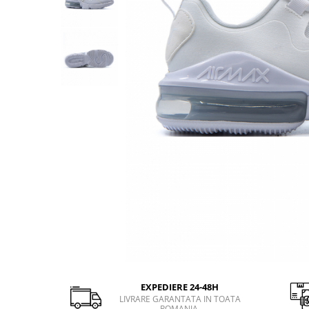
GECI
JORDAN SPIZIKE
MAIOU
NEW BALANCE
9060
327
530
PUMA
EXPEDIERE 24-48H
LIVRARE GARANTATA IN TOATA
ROMANIA.