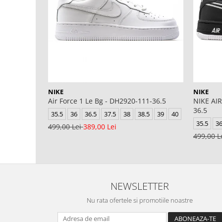
NIKE
NIKE
Air Force 1 Le Bg - DH2920-111-36.5
NIKE AIR
36.5
35.5
36
36.5
37.5
38
38.5
39
40
35.5
3
499,00 Lei
389,00 Lei
499,00 L
NEWSLETTER
Nu rata ofertele si promotiile noastre