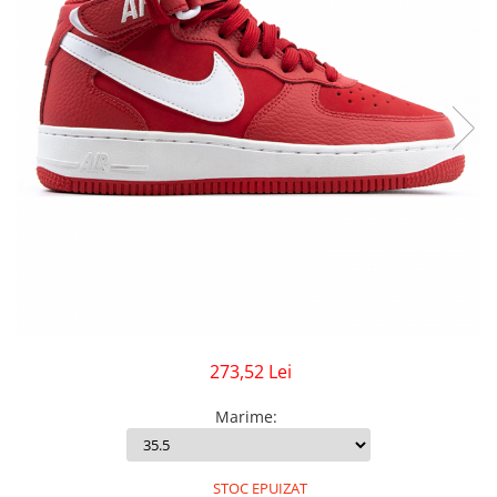
GECI
JORDAN SPIZIKE
MAIOU
NEW BALANCE
9060
327
530
PUMA
273,52 Lei
Marime
:
STOC EPUIZAT