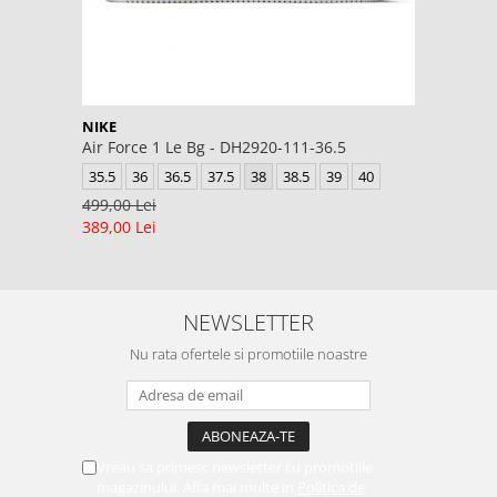
NIKE
Air Force 1 Le Bg - DH2920-111-36.5
35.5
36
36.5
37.5
38
38.5
39
40
499,00 Lei
389,00 Lei
NEWSLETTER
Nu rata ofertele si promotiile noastre
Vreau sa primesc newsletter cu promotiile
magazinului. Afla mai multe in
Politica de