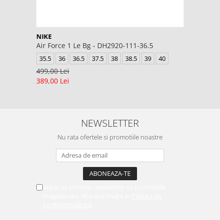
NIKE
Air Force 1 Le Bg - DH2920-111-36.5
35.5
36
36.5
37.5
38
38.5
39
40
499,00 Lei
389,00 Lei
NEWSLETTER
Nu rata ofertele si promotiile noastre
Vreau sa primesc newsletter cu promotiile
magazinului. Afla mai multe in
Politica de
Confidentialitate