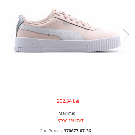
GECI
JORDAN SPIZIKE
MAIOU
NEW BALANCE
9060
327
530
PUMA
202,34 Lei
Marime
:
STOC EPUIZAT
Cod Produs:
370677-07-36