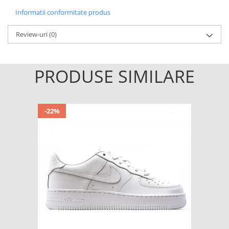
Informatii conformitate produs
Review-uri
(0)
PRODUSE SIMILARE
-22%