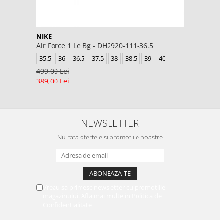
NIKE
Air Force 1 Le Bg - DH2920-111-36.5
35.5
36
36.5
37.5
38
38.5
39
40
499,00 Lei
389,00 Lei
NEWSLETTER
Nu rata ofertele si promotiile noastre
Vreau sa primesc newsletter cu promotiile
magazinului. Afla mai multe in
Politica de
Confidentialitate