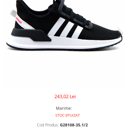
GECI
JORDAN SPIZIKE
MAIOU
NEW BALANCE
9060
327
530
PUMA
243,02 Lei
Marime
:
STOC EPUIZAT
Cod Produs:
G28108-35.1/2