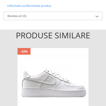
Informatii conformitate produs
Review-uri
(0)
PRODUSE SIMILARE
-22%