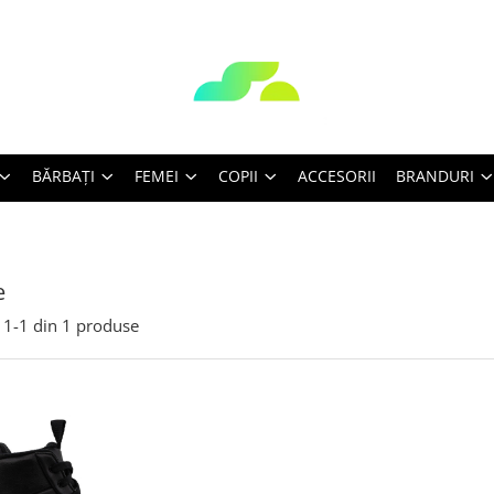
BĂRBAŢI
FEMEI
COPII
ACCESORII
BRANDURI
e
1-
1
din
1
produse