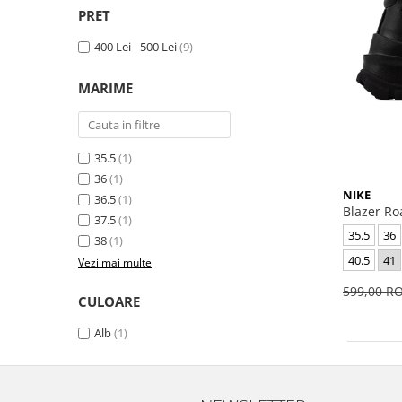
GECI
JORDAN SPIZIKE
PRET
MAIOU
NEW BALANCE
400 Lei - 500 Lei
(9)
9060
327
MARIME
530
PUMA
35.5
(1)
36
(1)
NIKE
36.5
(1)
Blazer R
37.5
(1)
35.5
36
38
(1)
40.5
41
Vezi mai multe
599,00 
CULOARE
Alb
(1)