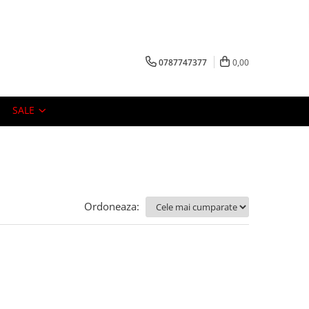
0787747377
0,00
SALE
Ordoneaza: