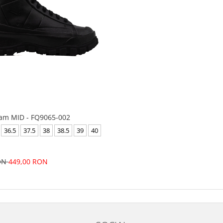
oam MID - FQ9065-002
36.5
37.5
38
38.5
39
40
RON
449,00 RON