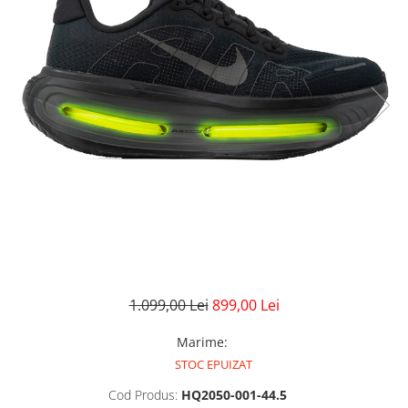
GECI
JORDAN SPIZIKE
MAIOU
NEW BALANCE
9060
327
530
PUMA
1.099,00 Lei
899,00 Lei
Marime
:
STOC EPUIZAT
Cod Produs:
HQ2050-001-44.5