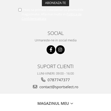
Vreau sa primesc newsletter cu promotiile
magazinului. Afla mai multe in
Politica de
Confidentialitate
SOCIAL
Urmareste-ne in social media
SUPORT CLIENTI
LUNI-VINERI: 09:00 - 16:00
0787747377
contact@sportselect.ro
MAGAZINUL MEU