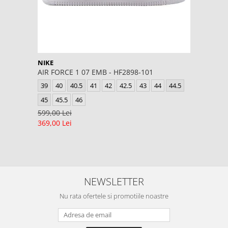
NIKE
AIR FORCE 1 07 EMB - HF2898-101
39
40
40.5
41
42
42.5
43
44
44.5
45
45.5
46
599,00 Lei
369,00 Lei
NEWSLETTER
Nu rata ofertele si promotiile noastre